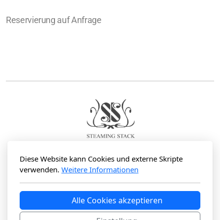
Reservierung auf Anfrage
Diese Website kann Cookies und externe Skripte
SteamingStack
verwenden.
Weitere Informationen
Thunstrasse 77
3700 Spiez
Alle Cookies akzeptieren
Info+website@steamingstack.ch